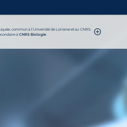
iquée, commun à l’Université de Lorraine et au CNRS.
secondaire à
CNRS Biologie
.