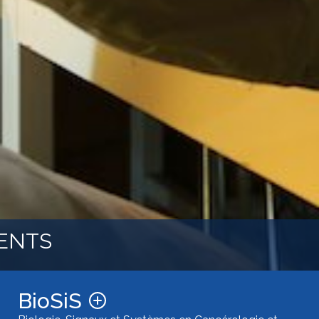
ENTS
BioSiS