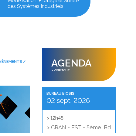
Modélisation, Pilotage et Sûreté
des Systèmes Industriels
AGENDA
ÉVÈNEMENTS /
> VOIR TOUT
BUREAU BIOSIS
02 sept. 2026
> 12h45
> CRAN - FST - 5ème, Bd
des Aiguillettes,