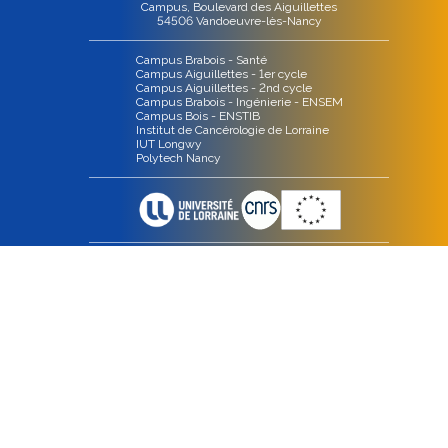
Campus, Boulevard des Aiguillettes
54506 Vandoeuvre-lès-Nancy
Campus Brabois - Santé
Campus Aiguillettes - 1er cycle
Campus Aiguillettes - 2nd cycle
Campus Brabois - Ingénierie - ENSEM
Campus Bois - ENSTIB
Institut de Cancérologie de Lorraine
IUT Longwy
Polytech Nancy
LIENS
Annuaire
Intranet
Accès
Agenda
Contact
Mentions légales
Politique de confidentialité
SUIVEZ NOUS