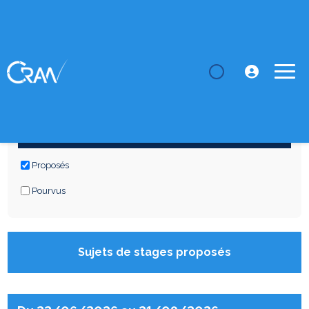
LE CRAN
Stages
STAGES
Département
Proposés
Pourvus
Sujets de stages proposés