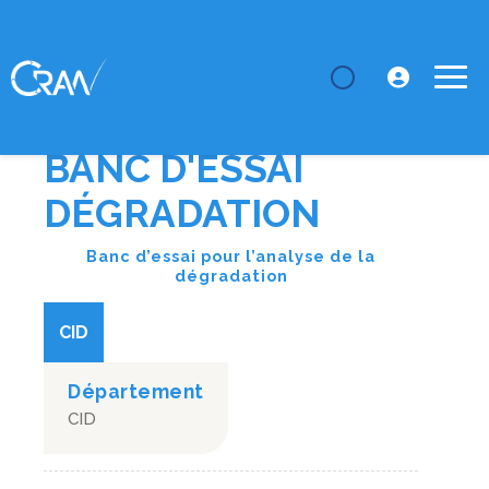
LE CRAN
Plateformes
Banc d'essai dégradation
BANC D'ESSAI
DÉGRADATION
Banc d’essai pour l’analyse de la
dégradation
CID
Département
CID