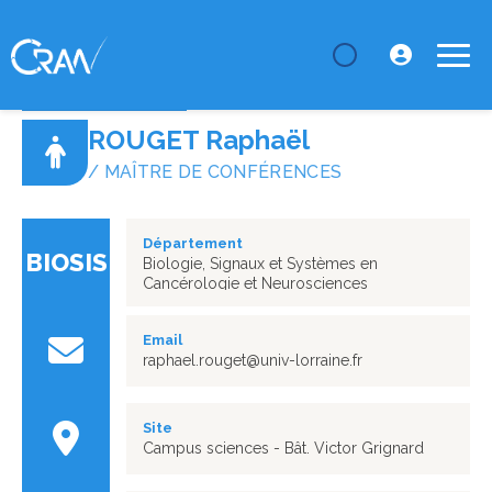
LE CRAN
Annuaire
ROUGET Raphaël
ROUGET Raphaël
/ MAÎTRE DE CONFÉRENCES
Département
BIOSIS
Biologie, Signaux et Systèmes en
Cancérologie et Neurosciences
Email
raphael.rouget@univ-lorraine.fr
Site
Campus sciences - Bât. Victor Grignard