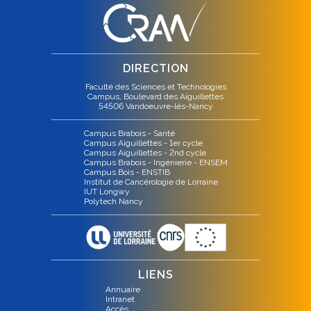
DIRECTION
Faculté des Sciences et Technologies
Campus, Boulevard des Aiguillettes
54506 Vandoeuvre-lès-Nancy
Campus Brabois - Santé
Campus Aiguillettes - 1er cycle
Campus Aiguillettes - 2nd cycle
Campus Brabois - Ingénierie - ENSEM
Campus Bois - ENSTIB
Institut de Cancérologie de Lorraine
IUT Longwy
Polytech Nancy
LIENS
Annuaire
Intranet
Accès