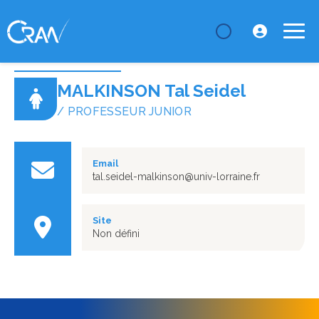
LE CRAN
Annuaire
MALKINSON Tal Seidel
MALKINSON Tal Seidel
/ PROFESSEUR JUNIOR
Email
tal.seidel-malkinson@univ-lorraine.fr
Site
Non défini