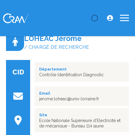
LE CRAN
Annuaire
LOHEAC Jérome
LOHEAC Jérome
/ CHARGÉ DE RECHERCHE
Département
CID
Contrôle Identification Diagnostic
Email
jerome.loheac@univ-lorraine.fr
Site
Ecole Nationale Supérieure d'Electricité et
de mécanique - Bureau 114 jaune