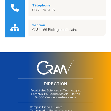
Téléphone
03 72 74 61 15
Section
CNU - 65 Biologie cellulaire
DIRECTION
Faculté des Sciences et Technologies
Campus, Boulevard des Aiguillettes
54506 Vandoeuvre-lès-Nancy
Campus Brabois - Santé
Campus Aiguillettes - 1er cycle