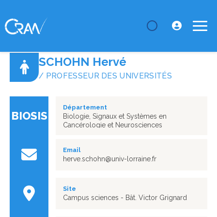
LE CRAN
Annuaire
SCHOHN Hervé
SCHOHN Hervé
/ PROFESSEUR DES UNIVERSITÉS
Département
BIOSIS
Biologie, Signaux et Systèmes en
Cancérologie et Neurosciences
Email
herve.schohn@univ-lorraine.fr
Site
Campus sciences - Bât. Victor Grignard