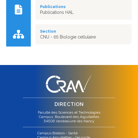
Publications
Publications HAL
Section
CNU - 65 Biologie cellulaire
DIRECTION
Faculté des Sciences et Technologies
Campus, Boulevard des Aiguillettes
54506 Vandoeuvre-lès-Nancy
Campus Brabois - Santé
Campus Aiguillettes - 1er cycle