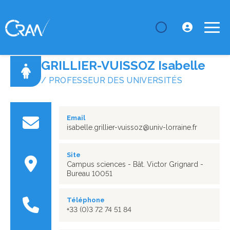
LE CRAN
Annuaire
GRILLIER-VUISSOZ Isabelle
GRILLIER-VUISSOZ Isabelle
/ PROFESSEUR DES UNIVERSITÉS
Email
isabelle.grillier-vuissoz@univ-lorraine.fr
Site
Campus sciences - Bât. Victor Grignard -
Bureau 10051
Téléphone
+33 (0)3 72 74 51 84