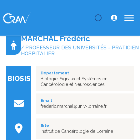
LE CRAN
Annuaire
MARCHAL Frédéric
MARCHAL Frédéric
/ PROFESSEUR DES UNIVERSITÉS - PRATICIEN
HOSPITALIER
Département
BIOSIS
Biologie, Signaux et Systèmes en
Cancérologie et Neurosciences
Email
frederic.marchal@univ-lorraine.fr
Site
Institut de Cancérologie de Lorraine