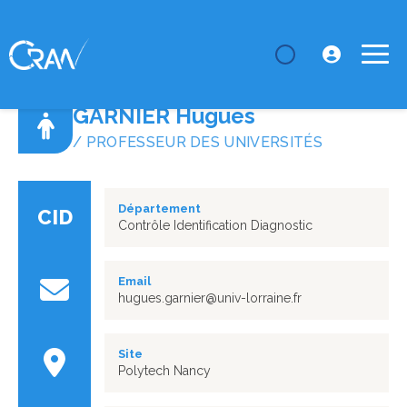
LE CRAN
Annuaire
GARNIER Hugues
GARNIER Hugues
/ PROFESSEUR DES UNIVERSITÉS
Département
CID
Contrôle Identification Diagnostic
Email
hugues.garnier@univ-lorraine.fr
Site
Polytech Nancy