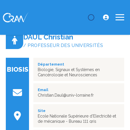
LE CRAN
Annuaire
DAUL Christian
DAUL Christian
/ PROFESSEUR DES UNIVERSITÉS
Département
BIOSIS
Biologie, Signaux et Systèmes en
Cancérologie et Neurosciences
Email
Christian.Daul@univ-lorraine.fr
Site
Ecole Nationale Supérieure d'Electricité et
de mécanique - Bureau 111 gris