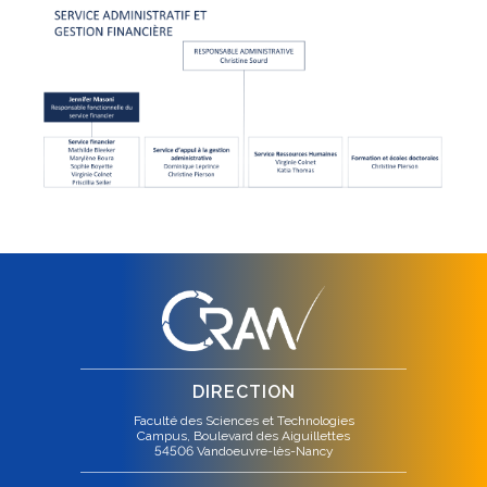
DIRECTION
Faculté des Sciences et Technologies
Campus, Boulevard des Aiguillettes
54506 Vandoeuvre-lès-Nancy