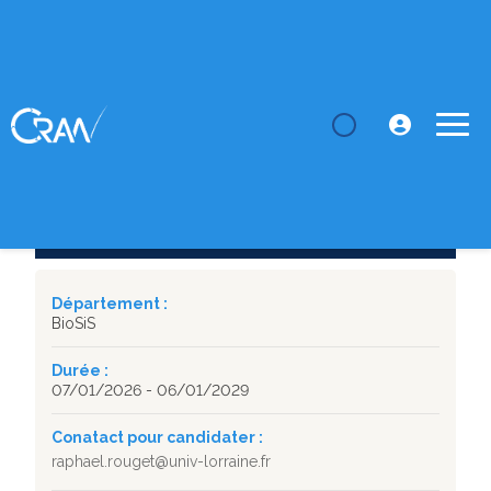
LE CRAN
Thèses
Modélisation et étude de la sélectivité génomique
d'une nouv...
SUJET DE THÈSE
Modélisation et étude de la sélectivité génomique
d'une nouvelle génération de ligands G-quadruplex (G4)
dans des modèles de cancer
Département :
BioSiS
Durée :
07/01/2026 - 06/01/2029
Conatact pour candidater :
raphael.rouget@univ-lorraine.fr