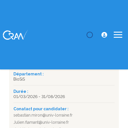
LE CRAN
Masters
DETECTION AUTOMATIQUE DES DEFAUTS DE
SOUDAGE PAR ANALYSE DE ...
SUJET DE STAGE
DETECTION AUTOMATIQUE DES DEFAUTS DE SOUDAGE
PAR ANALYSE DE SIGNAUX ET APPRENTISSAGE MACHINE
Département :
BioSiS
Durée :
01/03/2026 - 31/08/2026
Conatact pour candidater :
sebastian.miron@univ-lorraine.fr
Julien.flamant@univ-lorraine.fr