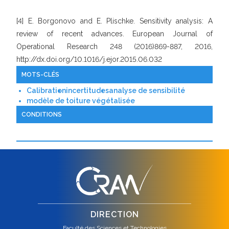
[4] E. Borgonovo and E. Plischke. Sensitivity analysis: A
review of recent advances. European Journal of
Operational Research 248 (2016)869-887, 2016,
http://dx.doi.org/10.1016/j.ejor.2015.06.032
MOTS-CLÉS
Calibration
incertitudes
analyse de sensibilité
modèle de toiture végétalisée
CONDITIONS
DIRECTION
Faculté des Sciences et Technologies