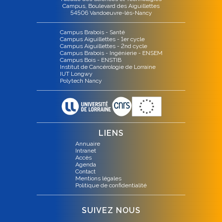
Campus, Boulevard des Aiguillettes
54506 Vandoeuvre-lès-Nancy
Campus Brabois - Santé
Campus Aiguillettes - 1er cycle
Campus Aiguillettes - 2nd cycle
Campus Brabois - Ingénierie - ENSEM
Campus Bois - ENSTIB
Institut de Cancérologie de Lorraine
IUT Longwy
Polytech Nancy
LIENS
Annuaire
Intranet
Accès
Agenda
Contact
Mentions légales
Politique de confidentialité
SUIVEZ NOUS