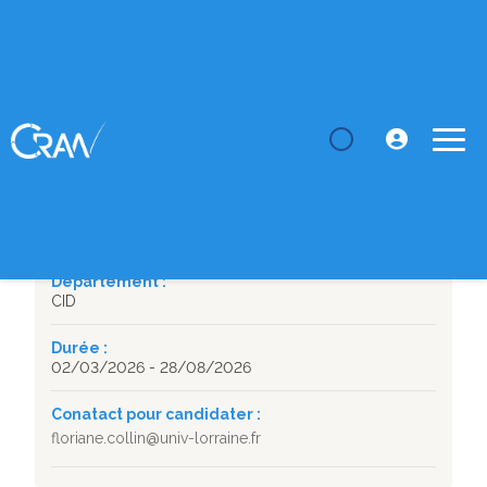
LE CRAN
Masters
Calibration d'un modèle hydrologique de toiture
végétalisée
SUJET DE STAGE
Calibration d'un modèle hydrologique de toiture
végétalisée
Département :
CID
Durée :
02/03/2026 - 28/08/2026
Conatact pour candidater :
floriane.collin@univ-lorraine.fr