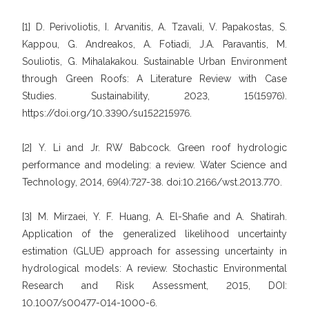
[1] D. Perivoliotis, I. Arvanitis, A. Tzavali, V. Papakostas, S.
Kappou, G. Andreakos, A. Fotiadi, J.A. Paravantis, M.
Souliotis, G. Mihalakakou. Sustainable Urban Environment
through Green Roofs: A Literature Review with Case
Studies. Sustainability, 2023, 15(15976).
https://doi.org/10.3390/su152215976.
[2] Y. Li and Jr. RW Babcock. Green roof hydrologic
performance and modeling: a review. Water Science and
Technology, 2014, 69(4):727-38. doi:10.2166/wst.2013.770.
[3] M. Mirzaei, Y. F. Huang, A. El-Shafie and A. Shatirah.
Application of the generalized likelihood uncertainty
estimation (GLUE) approach for assessing uncertainty in
hydrological models: A review. Stochastic Environmental
Research and Risk Assessment, 2015, DOI:
10.1007/s00477-014-1000-6.