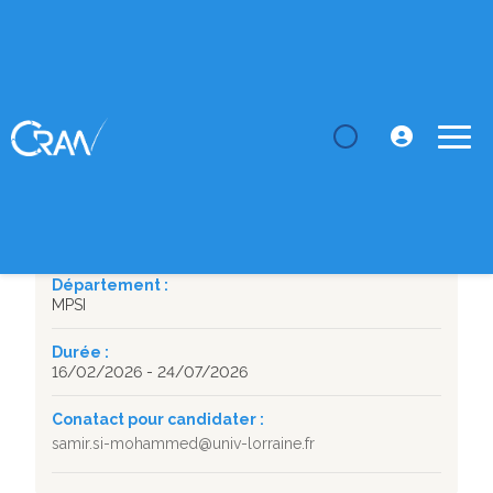
LE CRAN
Masters
Calibrage de paramètres de simulation pour
concevoir le Jume...
SUJET DE STAGE
Calibrage de paramètres de simulation pour concevoir
le Jumeau Numérique d'un réseau
Département :
MPSI
Durée :
16/02/2026 - 24/07/2026
Conatact pour candidater :
samir.si-mohammed@univ-lorraine.fr