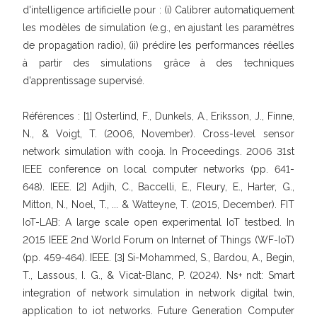
d'intelligence artificielle pour : (i) Calibrer automatiquement
les modèles de simulation (e.g., en ajustant les paramètres
de propagation radio), (ii) prédire les performances réelles
à partir des simulations grâce à des techniques
d'apprentissage supervisé.
Références : [1] Osterlind, F., Dunkels, A., Eriksson, J., Finne,
N., & Voigt, T. (2006, November). Cross-level sensor
network simulation with cooja. In Proceedings. 2006 31st
IEEE conference on local computer networks (pp. 641-
648). IEEE. [2] Adjih, C., Baccelli, E., Fleury, E., Harter, G.,
Mitton, N., Noel, T., ... & Watteyne, T. (2015, December). FIT
IoT-LAB: A large scale open experimental IoT testbed. In
2015 IEEE 2nd World Forum on Internet of Things (WF-IoT)
(pp. 459-464). IEEE. [3] Si-Mohammed, S., Bardou, A., Begin,
T., Lassous, I. G., & Vicat-Blanc, P. (2024). Ns+ ndt: Smart
integration of network simulation in network digital twin,
application to iot networks. Future Generation Computer