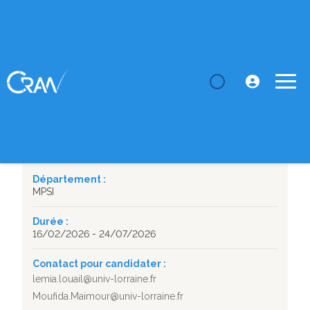
LE CRAN
Masters
Sécurisation des Jumeaux Numériques : Protection
des Liens d...
SUJET DE STAGE
Sécurisation des Jumeaux Numériques : Protection des
Liens de Communication et des Modèles
Département :
MPSI
Durée :
16/02/2026 - 24/07/2026
Conatact pour candidater :
lemia.louail@univ-lorraine.fr
Moufida.Maimour@univ-lorraine.fr