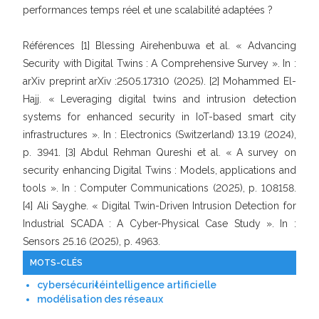
performances temps réel et une scalabilité adaptées ?
Références [1] Blessing Airehenbuwa et al. « Advancing
Security with Digital Twins : A Comprehensive Survey ». In :
arXiv preprint arXiv :2505.17310 (2025). [2] Mohammed El-
Hajj. « Leveraging digital twins and intrusion detection
systems for enhanced security in IoT-based smart city
infrastructures ». In : Electronics (Switzerland) 13.19 (2024),
p. 3941. [3] Abdul Rehman Qureshi et al. « A survey on
security enhancing Digital Twins : Models, applications and
tools ». In : Computer Communications (2025), p. 108158.
[4] Ali Sayghe. « Digital Twin-Driven Intrusion Detection for
Industrial SCADA : A Cyber-Physical Case Study ». In :
Sensors 25.16 (2025), p. 4963.
MOTS-CLÉS
cybersécurité
intelligence artificielle
modélisation des réseaux