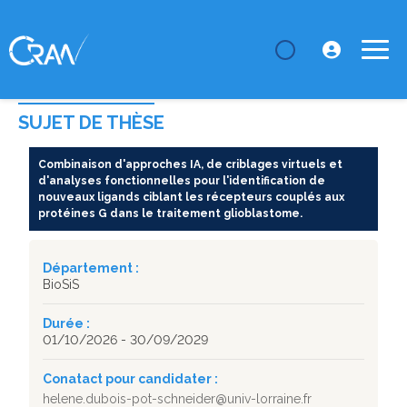
LE CRAN
Thèses
Combinaison d'approches IA, de criblages virtuels
et d'analy...
SUJET DE THÈSE
Combinaison d'approches IA, de criblages virtuels et
d'analyses fonctionnelles pour l'identification de
nouveaux ligands ciblant les récepteurs couplés aux
protéines G dans le traitement glioblastome.
Département :
BioSiS
Durée :
01/10/2026 - 30/09/2029
Conatact pour candidater :
helene.dubois-pot-schneider@univ-lorraine.fr