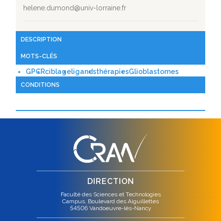
helene.dumond@univ-lorraine.fr
DESCRIPTION
MOTS-CLÉS
GPCR
ciblage
ligands
thérapies
Glioblastomes
CONDITIONS
DIRECTION
Faculté des Sciences et Technologies
Campus, Boulevard des Aiguillettes
54506 Vandoeuvre-lès-Nancy