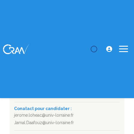
LE CRAN
Thèses
Stabilisation et contrôle sous contraintes de
ressources
SUJET DE THÈSE
Stabilisation et contrôle sous contraintes de ressources
Département :
CID
Durée :
01/10/2026 - 30/09/2029
Conatact pour candidater :
jerome.loheac@univ-lorraine.fr
Jamal.Daafouz@univ-lorraine.fr