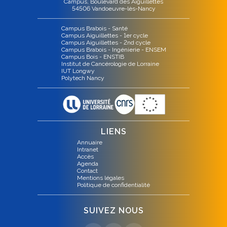
Campus, Boulevard des Aiguillettes
54506 Vandoeuvre-lès-Nancy
Campus Brabois - Santé
Campus Aiguillettes - 1er cycle
Campus Aiguillettes - 2nd cycle
Campus Brabois - Ingénierie - ENSEM
Campus Bois - ENSTIB
Institut de Cancérologie de Lorraine
IUT Longwy
Polytech Nancy
LIENS
Annuaire
Intranet
Accès
Agenda
Contact
Mentions légales
Politique de confidentialité
SUIVEZ NOUS