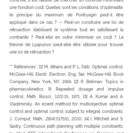
contrôle, il est naturel de chercher un contrôle minimisant
une fonction coût. Quelles sont les conditions d'optimalité,
le principe du maximum de Pontryagin peut-il être
appliqué dans ce cas ? -- Peut-on construire une loi de
rétroaction stabilisant le système tout en satisfaisant la
contrainte ? Peut-elle en outre minimiser un coût ? La
théorie de Lyapunov peut-elle être utilisée pour trouver
une loi de rétroaction ?
** Références : [1] M. Athans and P. L. Falb. Optimal control.
McGraw-Hill Electr. Electron. Eng. Ser. McGraw-Hill Book
Company, New York, NY, 1966. [2] R. Bellman. Topics in
pharmacokinetics, III: Repeated dosage and impulse
control. Math. Biosci., 12(1):15, 1971. [3] A. Kumar and A.
Vladimirsky. An ecient method for multiobjective optimal
control and optimal control subject to integral constraints.
J. Comput. Math., 28(4):517551, 2010. [4] I. Mitchell and S.
Sastry. Continuous path planning with multiple constraints.