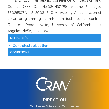
In 42nd IEEE International Conference on Decision and
Control (IEEE Cat. No.03CH37475), volume 5, pages
55025507 Vol.5, 2003. [5] C. M. Waespy. An application of
linear programming to minimum fuel optimal control.
Technical Report 67-16, University of California, Los
Angeles. NASA, June 1967
MOTS-CLÉS
Contrôle
stabilisation
CONDITIONS
DIRECTION
Faculté des Sciences et Technologies