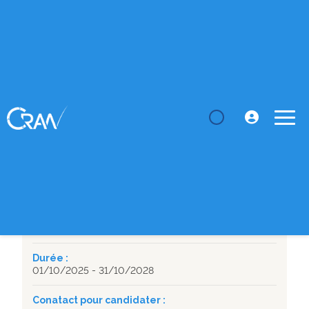
LE CRAN
Thèses
Signatures génomiques et transcriptomiques pour
la différenc...
SUJET DE THÈSE
Signatures génomiques et transcriptomiques pour la
différenciation des profils de réponse à une première
ligne thérapeutique par hormonothérapie +/- thérapie
ciblée anti-CDK4/6 chez des patientes atteintes d'un
cancer du RE+ HER2- au stade avancé
Département :
BioSiS
Durée :
01/10/2025 - 31/10/2028
Conatact pour candidater :