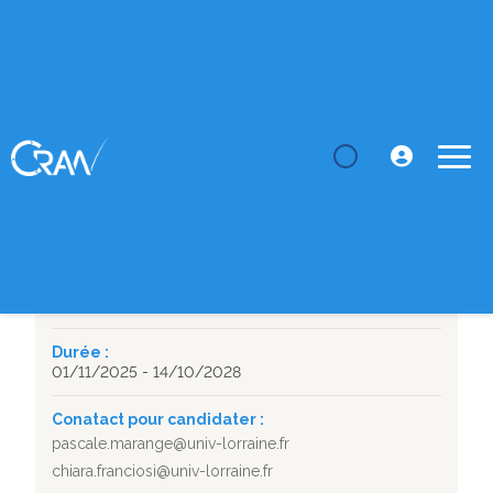
LE CRAN
Thèses
Conception et modélisation système-de-systèmes
d'une chaîne ...
SUJET DE THÈSE
Conception et modélisation système-de-systèmes
d'une chaîne de valeur du recyclage multi-niveaux
Département :
MPSI
Durée :
01/11/2025 - 14/10/2028
Conatact pour candidater :
pascale.marange@univ-lorraine.fr
chiara.franciosi@univ-lorraine.fr