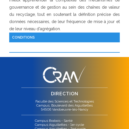
mieux appréhender la complexité des mécanismes de
gouvernance et de gestion au sein des chaînes de valeur
du recyclage, tout en soutenant la définition précise des
données nécessaires, de leur fréquence de mise à jour et
de leur niveau d'agrégation.
CONDITIONS
DIRECTION
Faculté des Sciences et Technologies
Campus, Boulevard des Aiguillettes
54506 Vandoeuvre-lès-Nancy
Campus Brabois - Santé
Campus Aiguillettes - 1er cycle
Campus Aiguillettes - 2nd cycle