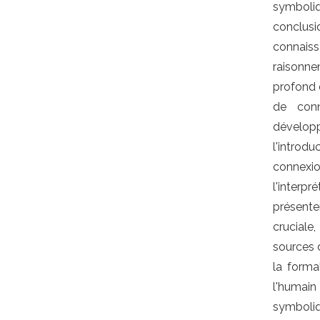
symboliq
conclusi
connais
raisonne
profond d
de conn
dévelop
l'introd
connexi
l'interp
présente
cruciale
sources 
la forma
l'humain
symboliq