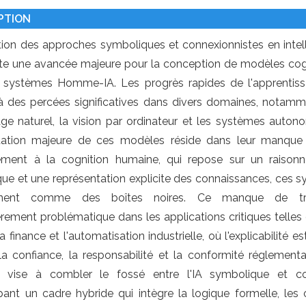
PTION
ation des approches symboliques et connexionnistes en intelli
te une avancée majeure pour la conception de modèles cogn
 systèmes Homme-IA. Les progrès rapides de l'apprentis
à des percées significatives dans divers domaines, notamm
ge naturel, la vision par ordinateur et les systèmes auto
tation majeure de ces modèles réside dans leur manque d'i
ement à la cognition humaine, qui repose sur un raisonn
ue et une représentation explicite des connaissances, ces sys
onnent comme des boîtes noires. Ce manque de tr
ièrement problématique dans les applications critiques telles
 la finance et l'automatisation industrielle, où l'explicabilité e
 la confiance, la responsabilité et la conformité réglementa
t vise à combler le fossé entre l'IA symbolique et co
ant un cadre hybride qui intègre la logique formelle, les 