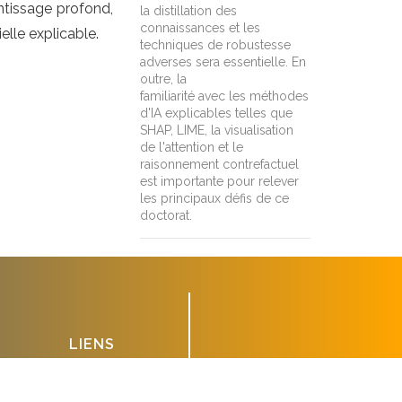
entissage profond,
la distillation des
connaissances et les
ielle explicable.
techniques de robustesse
adverses sera essentielle. En
outre, la
familiarité avec les méthodes
d'IA explicables telles que
SHAP, LIME, la visualisation
de l'attention et le
raisonnement contrefactuel
est importante pour relever
les principaux défis de ce
doctorat.
LIENS
Annuaire
SUIVEZ NOUS
Intranet
Accès
Agenda