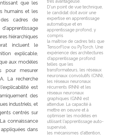
très avantageuse.
ntissant que les
D'un point de vue technique,
fs humains et les
le candidat doit avoir une
expertise en apprentissage
a des cadres de
automatique et en
 d'apprentissage
apprentissage profond, y
compris
ures hiérarchiques
la maîtrise de cadres tels que
rat incluent le
TensorFlow ou PyTorch. Une
expérience des architectures
ion explicable,
d'apprentissage profond
lique aux modèles
telles que les
es pour mesurer
transformateurs, les réseaux
neuronaux convolutifs (CNN),
'IA. La recherche
les réseaux neuronaux
xplicabilité est
récurrents (RNN) et les
réseaux neuronaux
ynamiquement des
graphiques (GNN) est
s industriels, et
attendue. La capacité à
mettre en oeuvre et à
gents centrés sur
optimiser les modèles en
. La connaissance
utilisant l'apprentissage auto-
supervisé,
s appliquées dans
les mécanismes d'attention,