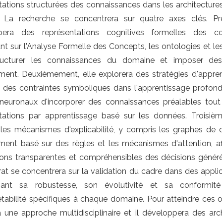
tations structurées des connaissances dans les architecture
. La recherche se concentrera sur quatre axes clés. Pr
pera des représentations cognitives formelles des c
nt sur l'Analyse Formelle des Concepts, les ontologies et le
ructurer les connaissances du domaine et imposer des
ment. Deuxièmement, elle explorera des stratégies d'appre
t des contraintes symboliques dans l'apprentissage profon
neuronaux d'incorporer des connaissances préalables tout 
tations par apprentissage basé sur les données. Troisièm
 les mécanismes d'explicabilité, y compris les graphes de 
ment basé sur des règles et les mécanismes d'attention, af
ations transparentes et compréhensibles des décisions générée
rat se concentrera sur la validation du cadre dans des applic
ssant sa robustesse, son évolutivité et sa conformit
étabilité spécifiques à chaque domaine. Pour atteindre ces ob
 une approche multidisciplinaire et il développera des arc