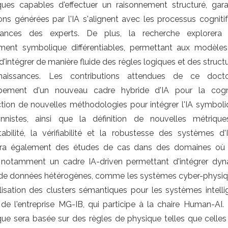
ues capables d'effectuer un raisonnement structuré, gara
ons générées par l'IA s'alignent avec les processus cogniti
sances des experts. De plus, la recherche explorer
ment symbolique différentiables, permettant aux modèles
'intégrer de manière fluide des règles logiques et des struct
aissances. Les contributions attendues de ce docto
pement d'un nouveau cadre hybride d'IA pour la cognit
uction de nouvelles méthodologies pour intégrer l'IA symbo
onnistes, ainsi que la définition de nouvelles métriqu
rétabilité, la vérifiabilité et la robustesse des systèmes d
ra également des études de cas dans des domaines où l'e
, notamment un cadre IA-driven permettant d'intégrer d
de données hétérogènes, comme les systèmes cyber-physique
lisation des clusters sémantiques pour les systèmes intelli
 de l'entreprise MG-IB, qui participe à la chaire Human-AI
ue sera basée sur des règles de physique telles que celle