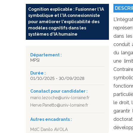
DESCRI
Cognition explicable : Fusionner l'IA
symbolique et l'IA connexionniste
L'intégr
pour améliorer l'explicabilité des
représen
modèles cognitifs dans les
systèmes d'IA humaine
dans les
conduit 
du langa
Département :
MPSI
une limi
Contrair
Durée :
symboliq
01/10/2025 - 30/09/2028
foncti
Conatact pour candidater :
particul
mario.lezoche@univ-lorraine.fr
le droit,
Herve.Panetto@univ-lorraine.fr
garantir
doctora
Autres encadrants :
développ
MdC Danilo AVOLA