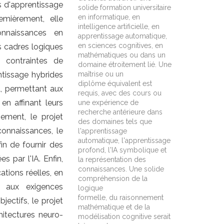
s d'apprentissage
solide formation universitaire
en informatique, en
emièrement, elle
intelligence artificielle, en
onnaissances en
apprentissage automatique,
en sciences cognitives, en
s cadres logiques
mathématiques ou dans un
 contraintes de
domaine étroitement lié. Une
ntissage hybrides
maîtrise ou un
diplôme équivalent est
d, permettant aux
requis, avec des cours ou
en affinant leurs
une expérience de
recherche antérieure dans
ement, le projet
des domaines tels que
connaissances, le
l'apprentissage
automatique, l'apprentissage
in de fournir des
profond, l'IA symbolique et
s par l'IA. Enfin,
la représentation des
connaissances. Une solide
ations réelles, en
compréhension de la
é aux exigences
logique
formelle, du raisonnement
jectifs, le projet
mathématique et de la
hitectures neuro-
modélisation cognitive serait