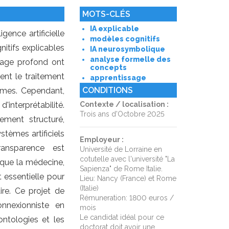
MOTS-CLÉS
IA explicable
gence artificielle
modèles cognitifs
itifs explicables
IA neurosymbolique
analyse formelle des
sage profond ont
concepts
ent le traitement
apprentissage
CONDITIONS
nomes. Cependant,
nterprétabilité.
Contexte / localisation :
Trois ans d'Octobre 2025
ement structuré,
tèmes artificiels
Employeur :
ansparence est
Université de Lorraine en
cotutelle avec l'université "La
 que la médecine,
Sapienza" de Rome Italie.
st essentielle pour
Lieu: Nancy (France) et Rome
(Italie)
ire. Ce projet de
Rémuneration: 1800 euros /
nnexionniste en
mois
Le candidat idéal pour ce
ontologies et les
doctorat doit avoir une