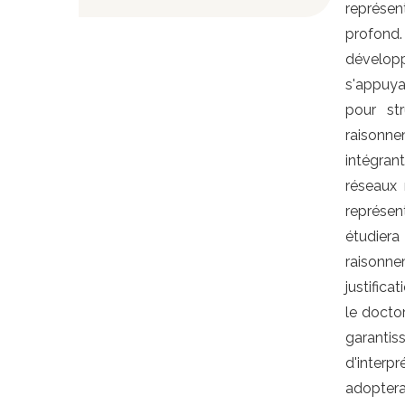
représen
profond
dévelop
s'appuya
pour st
raisonne
intégran
réseaux 
représen
étudiera
raisonne
justific
le docto
garanti
d'interpr
adoptera