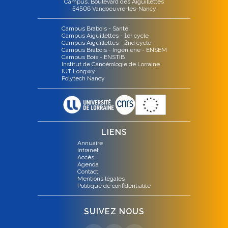
Campus, Boulevard des Aiguillettes
54506 Vandoeuvre-lès-Nancy
Campus Brabois - Santé
Campus Aiguillettes - 1er cycle
Campus Aiguillettes - 2nd cycle
Campus Brabois - Ingénierie - ENSEM
Campus Bois - ENSTIB
Institut de Cancérologie de Lorraine
IUT Longwy
Polytech Nancy
LIENS
Annuaire
Intranet
Accès
Agenda
Contact
Mentions légales
Politique de confidentialité
SUIVEZ NOUS