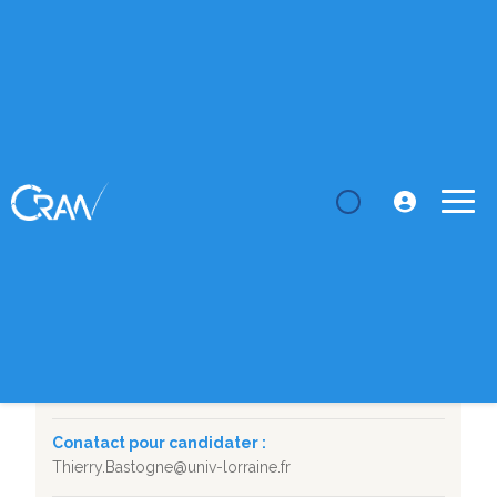
LE CRAN
Thèses
Développement de méthodes d'apprentissage
automatique pour l...
SUJET DE THÈSE
Développement de méthodes d'apprentissage
automatique pour la prédiction de la viabilité et
mortalité cellulaires en bioréacteurs.
Département :
BioSiS
Durée :
31/10/2025 - 30/10/2028
Conatact pour candidater :
Thierry.Bastogne@univ-lorraine.fr