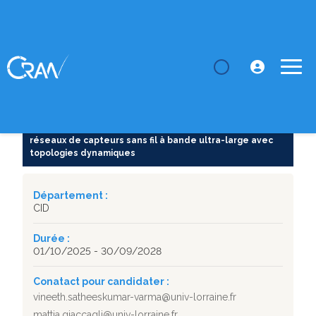
LE CRAN
Thèses
Localisation et synchronisation robustes dans les
réseaux de...
SUJET DE THÈSE
Localisation et synchronisation robustes dans les
réseaux de capteurs sans fil à bande ultra-large avec
topologies dynamiques
Département :
CID
Durée :
01/10/2025 - 30/09/2028
Conatact pour candidater :
vineeth.satheeskumar-varma@univ-lorraine.fr
mattia.giaccagli@univ-lorraine.fr