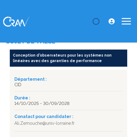
LE CRAN
Thèses
Conception d'observateurs pour les systèmes non
linéaires av...
SUJET DE THÈSE
Conception d'observateurs pour les systèmes non
linéaires avec des garanties de performance
Département :
CID
Durée :
14/10/2025 - 30/09/2028
Conatact pour candidater :
Ali.Zemouche@univ-lorraine.fr