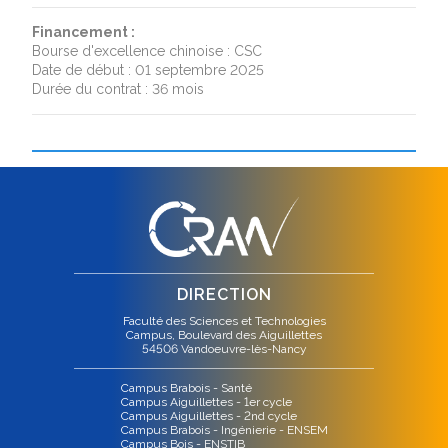
Financement :
Bourse d'excellence chinoise : CSC
Date de début : 01 septembre 2025
Durée du contrat : 36 mois
DIRECTION
Faculté des Sciences et Technologies
Campus, Boulevard des Aiguillettes
54506 Vandoeuvre-lès-Nancy
Campus Brabois - Santé
Campus Aiguillettes - 1er cycle
Campus Aiguillettes - 2nd cycle
Campus Brabois - Ingénierie - ENSEM
Campus Bois - ENSTIB