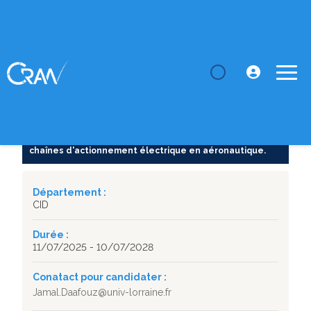
LE CRAN
Thèses
Développement d'algorithmes de contrôle
harmonique pour les ...
SUJET DE THÈSE
Développement d'algorithmes de contrôle harmonique
pour les systèmes interconnectés : Application aux
chaînes d'actionnement électrique en aéronautique.
Département :
CID
Durée :
11/07/2025 - 10/07/2028
Conatact pour candidater :
Jamal.Daafouz@univ-lorraine.fr