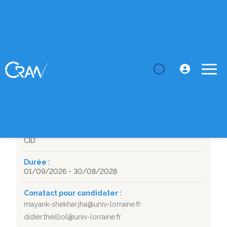
LE CRAN
Postdocs
Conception des commandes en fonction de la
santé basé sur le...
SUJET DE POSTDOC
Conception des commandes en fonction de la santé
basé sur les LLM pour les moteurs réutilisables
Département :
CID
Durée :
01/09/2026 - 30/08/2028
Conatact pour candidater :
mayank-shekhar.jha@univ-lorraine.fr
didier.theilliol@univ-lorraine.fr