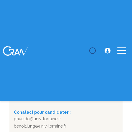
LE CRAN
Thèses
Pronostics de défaillance par l'analyse prédictive
de donnée...
SUJET DE THÈSE
Pronostics de défaillance par l'analyse prédictive de
données événementielles
Département :
MPSI
Durée :
17/03/2025 - 16/03/2028
Conatact pour candidater :
phuc.do@univ-lorraine.fr
benoit.iung@univ-lorraine.fr