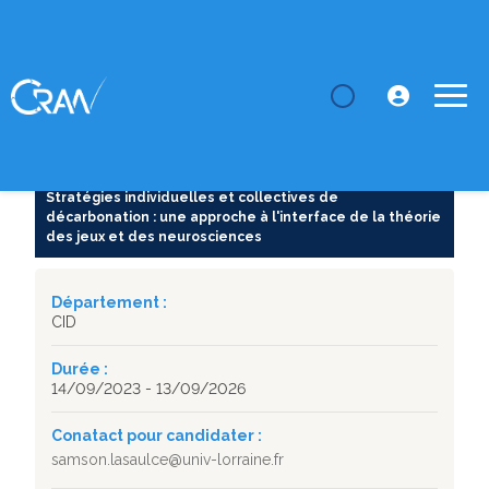
LE CRAN
Thèses
Stratégies individuelles et collectives de
décarbonation : u...
SUJET DE THÈSE
Stratégies individuelles et collectives de
décarbonation : une approche à l'interface de la théorie
des jeux et des neurosciences
Département :
CID
Durée :
14/09/2023 - 13/09/2026
Conatact pour candidater :
samson.lasaulce@univ-lorraine.fr