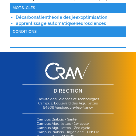
MOTS-CLÉS
Décarbonation
théorie des jeux
optimisation
apprentissage automatique
neurosciences
CONDITIONS
DIRECTION
Faculté des Sciences et Technologies
Campus, Boulevard des Aiguillettes
54506 Vandoeuvre-lès-Nancy
Campus Brabois - Santé
Campus Aiguillettes - 1er cycle
Campus Aiguillettes - 2nd cycle
Campus Brabois - Ingénierie - ENSEM