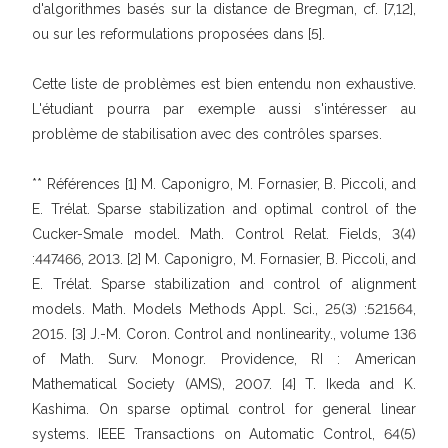
d'algorithmes basés sur la distance de Bregman, cf. [7,12],
ou sur les reformulations proposées dans [5].
Cette liste de problèmes est bien entendu non exhaustive.
L'étudiant pourra par exemple aussi s'intéresser au
problème de stabilisation avec des contrôles sparses.
** Références [1] M. Caponigro, M. Fornasier, B. Piccoli, and
E. Trélat. Sparse stabilization and optimal control of the
Cucker-Smale model. Math. Control Relat. Fields, 3(4)
:447466, 2013. [2] M. Caponigro, M. Fornasier, B. Piccoli, and
E. Trélat. Sparse stabilization and control of alignment
models. Math. Models Methods Appl. Sci., 25(3) :521564,
2015. [3] J.-M. Coron. Control and nonlinearity., volume 136
of Math. Surv. Monogr. Providence, RI : American
Mathematical Society (AMS), 2007. [4] T. Ikeda and K.
Kashima. On sparse optimal control for general linear
systems. IEEE Transactions on Automatic Control, 64(5)