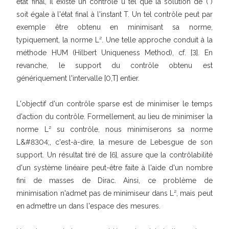
état final, il existe un contrôle u tel que la solution de (*)
soit égale à l'état final à l'instant T. Un tel contrôle peut par
exemple être obtenu en minimisant sa norme,
typiquement, la norme L². Une telle approche conduit à la
méthode HUM (Hilbert Uniqueness Method), cf. [3]. En
revanche, le support du contrôle obtenu est
génériquement l'intervalle [0,T] entier.
L'objectif d'un contrôle sparse est de minimiser le temps
d'action du contrôle. Formellement, au lieu de minimiser la
norme L² su contrôle, nous minimiserons sa norme
L&#8304;, c'est-à-dire, la mesure de Lebesgue de son
support. Un résultat tiré de [6], assure que la contrôlabilité
d'un système linéaire peut-être faite à l'aide d'un nombre
fini de masses de Dirac. Ainsi, ce problème de
minimisation n'admet pas de minimiseur dans L², mais peut
en admettre un dans l'espace des mesures.