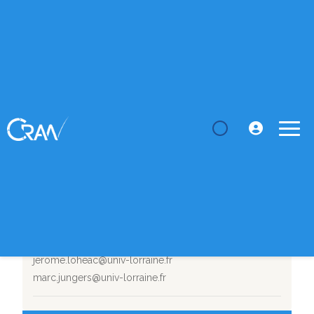
LE CRAN
Thèses
Commande parcimonieuse
SUJET DE THÈSE
Commande parcimonieuse
Département :
CID
Durée :
07/09/2023 - 06/09/2026
Conatact pour candidater :
jerome.loheac@univ-lorraine.fr
marc.jungers@univ-lorraine.fr