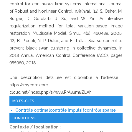
control for continuous-time systems. International Journal
of Robust and Nonlinear Control, n/a(n/a). [12] S. Osher, M.
Burger, D. Goldfarb, J. Xu, and W. Yin. An iterative
regularization method for total variation-based image
restoration. Multiscale Model. Simul., 4(2) :460489, 2005.
[13] B. Piccoli, N. P. Duteil, and E. Trélat. Sparse control to
prevent black swan clustering in collective dynamics. In
2018 Annual American Control Conference (ACC), pages
955960, 2018.
Une description détaillée est diponible à l'adresse :
https://mycore.core-
cloud.net/index.php/s/wv8lRrA83m8ZLAh
MOTS-CLÉS
Contrôle optimal
contrôle impulsif
contrôle sparse
CONDITIONS
Contexte / localisation :