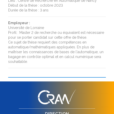
Lieu : Centre de Recherche en Automatique de Nancy
Début de la thèse : octobre 2023
Durée de la thèse : 3 ans
Employeur :
Université de Lorraine
Profil : Master 2 de recherche ou équivalent est nécessaire
pour se porter candidat sur cette offre de thèse.
Ce sujet de thèse requiert des compétences en
automatique/mathématiques appliquées. En plus de
maîtriser les connaissances de bases de l'automatique, un
bagage en contrôle optimal et en calcul numérique sera
souhaitable.
DIRECTION