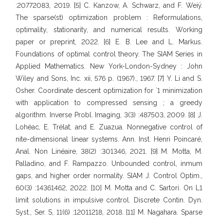
:20772083, 2019. [5] C. Kanzow, A. Schwarz, and F. Weiÿ.
The sparse(st) optimization problem : Reformulations,
optimality, stationarity, and numerical results. Working
paper or preprint, 2022. [6] E. B. Lee and L. Markus.
Foundations of optimal control theory. The SIAM Series in
Applied Mathematics. New York-London-Sydney : John
Wiley and Sons, Inc. xii, 576 p. (1967)., 1967. [7] Y. Li and S.
Osher. Coordinate descent optimization for `1 minimization
with application to compressed sensing ; a greedy
algorithm. Inverse Probl. Imaging, 3(3) :487503, 2009. [8] J.
Lohéac, E. Trélat, and E. Zuazua. Nonnegative control of
nite-dimensional linear systems. Ann. Inst. Henri Poincaré,
Anal. Non Linéaire, 38(2) :301346, 2021. [9] M. Motta, M.
Palladino, and F. Rampazzo. Unbounded control, inmum
gaps, and higher order normality. SIAM J. Control Optim.,
60(3) :14361462, 2022. [10] M. Motta and C. Sartori. On L1
limit solutions in impulsive control. Discrete Contin. Dyn.
Syst., Ser. S, 11(6) :12011218, 2018. [11] M. Nagahara. Sparse