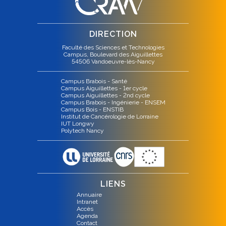
DIRECTION
Faculté des Sciences et Technologies
Campus, Boulevard des Aiguillettes
54506 Vandoeuvre-lès-Nancy
Campus Brabois - Santé
Campus Aiguillettes - 1er cycle
Campus Aiguillettes - 2nd cycle
Campus Brabois - Ingénierie - ENSEM
Campus Bois - ENSTIB
Institut de Cancérologie de Lorraine
IUT Longwy
Polytech Nancy
LIENS
Annuaire
Intranet
Accès
Agenda
Contact