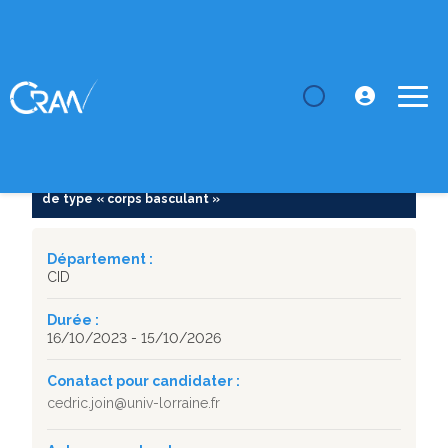
LE CRAN
Thèses
Commande à modèle restreint d'un drone
convertible de type «...
SUJET DE THÈSE
Commande à modèle restreint d'un drone convertible
de type « corps basculant »
Département :
CID
Durée :
16/10/2023 - 15/10/2026
Conatact pour candidater :
cedric.join@univ-lorraine.fr