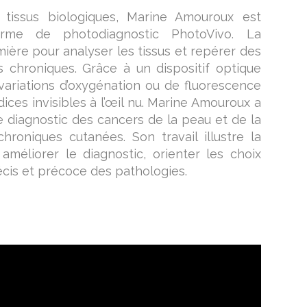
 tissus biologiques, Marine Amouroux est
forme de photodiagnostic PhotoVivo. La
mière pour analyser les tissus et repérer des
s chroniques. Grâce à un dispositif optique
variations d’oxygénation ou de fluorescence
ices invisibles à l’œil nu. Marine Amouroux a
e diagnostic des cancers de la peau et de la
chroniques cutanées. Son travail illustre la
méliorer le diagnostic, orienter les choix
récis et précoce des pathologies.