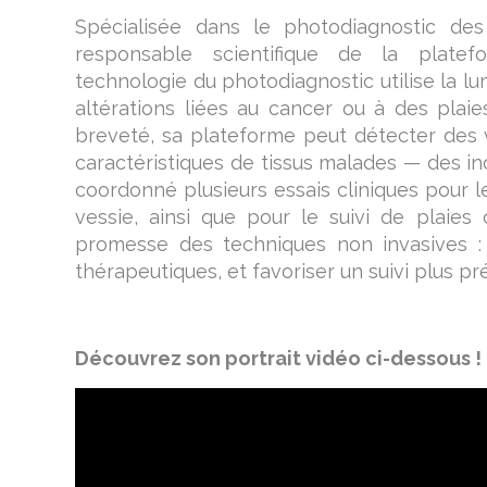
Spécialisée dans le photodiagnostic des
responsable scientifique de la plate
technologie du photodiagnostic utilise la lu
altérations liées au cancer ou à des plaie
breveté, sa plateforme peut détecter des 
caractéristiques de tissus malades — des ind
coordonné plusieurs essais cliniques pour l
vessie, ainsi que pour le suivi de plaies 
promesse des techniques non invasives : a
thérapeutiques, et favoriser un suivi plus p
Découvrez son portrait vidéo ci-dessous !